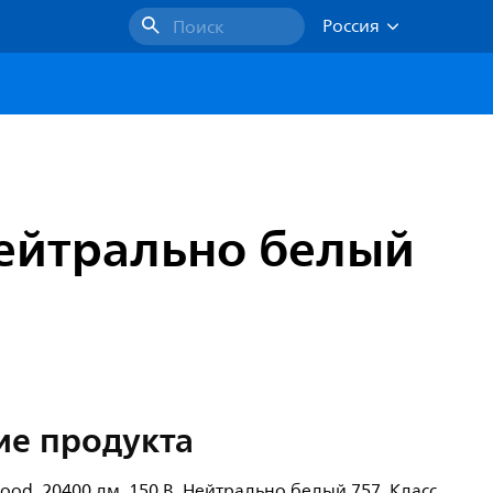
Россия
Поиск
 Нейтрально белый
ие продукта
lood, 20400 лм, 150 В, Нейтрально белый 757, Класс