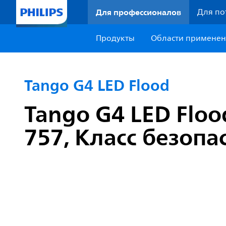
Для профессионалов
Для по
Продукты
Области примене
Tango G4 LED Flood
Tango G4 LED Floo
757, Класс безопас