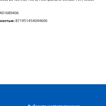
401689406
лностью:
871951454044600