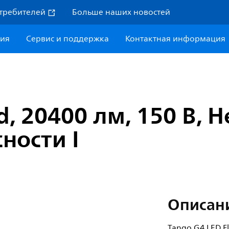
требителей
Больше наших новостей
ния
Сервис и поддержка
Контактная информация
d, 20400 лм, 150 В,
ности I
Описан
Tango G4 LED F