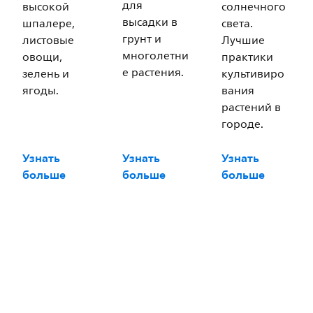
для
высокой
солнечного
высадки в
шпалере,
света.
грунт и
листовые
Лучшие
многолетни
овощи,
практики
е растения.
зелень и
культивиро
ягоды.
вания
растений в
городе.
Узнать
Узнать
Узнать
больше
больше
больше