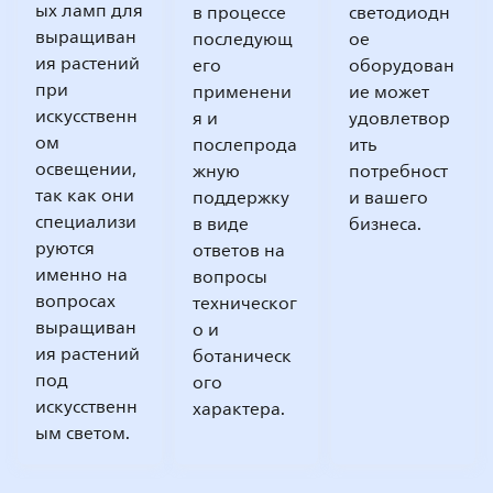
ых ламп для
в процессе
светодиодн
выращиван
последующ
ое
ия растений
его
оборудован
при
применени
ие может
искусственн
я и
удовлетвор
ом
послепрода
ить
освещении,
жную
потребност
так как они
поддержку
и вашего
специализи
в виде
бизнеса.
руются
ответов на
именно на
вопросы
вопросах
техническог
выращиван
о и
ия растений
ботаническ
под
ого
искусственн
характера.
ым светом.