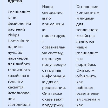
одства
Наши
Основными
Специалист
специалист
контактным
ы по
ы по
и лицами
физиологии
применени
для
растений
ю
тепличного
Philips
проектирую
хозяйства
Horticulture -
т
являются
одни из
осветительн
наши
лучших
ую систему,
специалист
партнеров
используя
ы и
для любого
получаемую
партнёры.
тепличного
от группы
Они могут
хозяйства в
информаци
объяснить,
том, что
ю для ее
как
касается
реализации.
работает
использова
Они также
осветительн
ния
оказывают
ая система и
светодиодн
поддержку
как