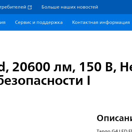
требителей
Больше наших новостей
ния
Сервис и поддержка
Контактная информация
d, 20600 лм, 150 В,
безопасности I
Описан
Tango G4 LED F