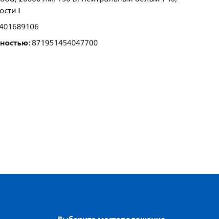
ости I
401689106
лностью:
871951454047700