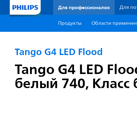
Для профессионалов
Для по
Продукты
Области примене
Tango G4 LED Flood
Tango G4 LED Floo
белый 740, Класс 