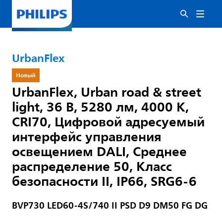
UrbanFlex
Новый
UrbanFlex, Urban road & street
light, 36 В, 5280 лм, 4000 K,
CRI70, Цифровой адресуемый
интерфейс управления
освещением DALI, Среднее
распределение 50, Класс
безопасности II, IP66, SRG6-6
BVP730 LED60-4S/740 II PSD D9 DM50 FG DG