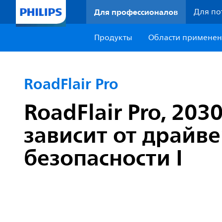
Для профессионалов
Для по
Продукты
Области примене
RoadFlair Pro
RoadFlair Pro, 20
зависит от драйве
безопасности I