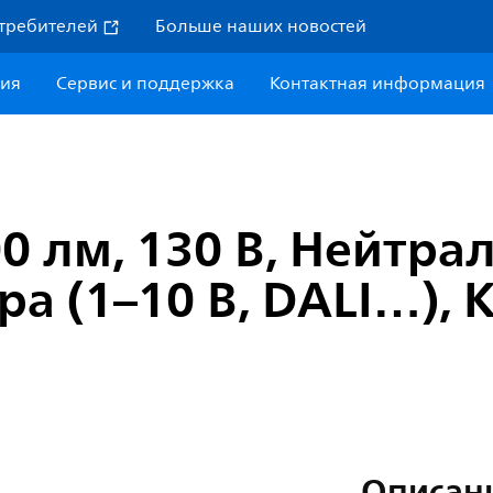
требителей
Больше наших новостей
ния
Сервис и поддержка
Контактная информация
300 лм, 130 В, Нейтр
ра (1–10 В, DALI…), 
Описан