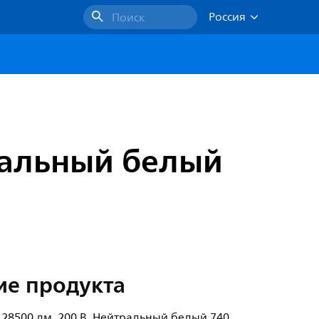
Россия
Поиск
тральный белый
I
ие продукта
, 28500 лм, 200 В, Нейтральный белый 740,