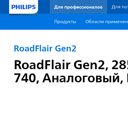
Для профессионалов
Для по
Продукты
Области примене
RoadFlair Gen2
RoadFlair Gen2, 2
740, Аналоговый, 