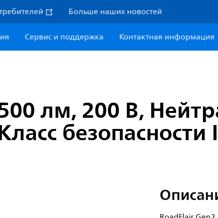
требителей
Больше наших новостей
ния
Сервис и поддержка
Контактная информация
8500 лм, 200 В, Ней
Класс безопасности 
Описан
RoadFlair Gen2