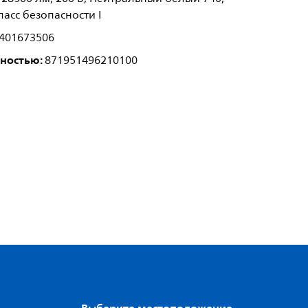
асс безопасности I
401673506
лностью:
871951496210100