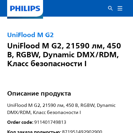
UniFlood M G2
UniFlood M G2, 21590 лм, 450
В, RGBW, Dynamic DMX/RDM,
Класс безопасности I
Описание продукта
UniFlood M G2, 21590 лм, 450 В, RGBW, Dynamic
DMX/RDM, Класс безопасности I
Order code:
911401749813
Код заказа полностью:
871951492902900