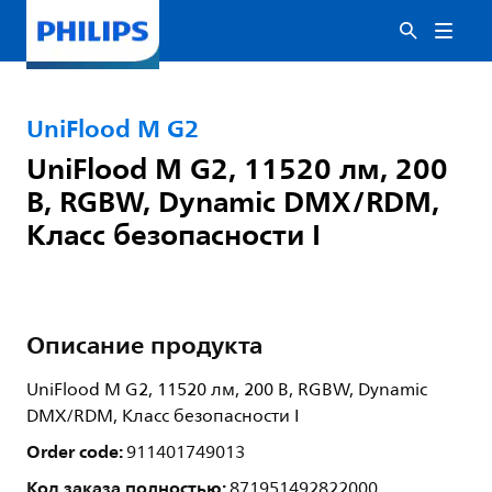
UniFlood M G2
UniFlood M G2, 11520 лм, 200
В, RGBW, Dynamic DMX/RDM,
Класс безопасности I
Описание продукта
UniFlood M G2, 11520 лм, 200 В, RGBW, Dynamic
DMX/RDM, Класс безопасности I
Order code:
911401749013
Код заказа полностью:
871951492822000