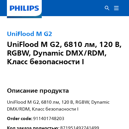
UniFlood M G2
UniFlood M G2, 6810 лм, 120 В,
RGBW, Dynamic DMX/RDM,
Класс безопасности I
Описание продукта
UniFlood M G2, 6810 лм, 120 В, RGBW, Dynamic
DMX/RDM, Класс безопасности I
Order code:
911401748203
Код заказа полностью:
871951492741499