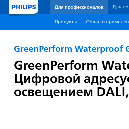
Для профессионалов
Для по
Продукты
Области примене
GreenPerform Waterproof 
GreenPerform Water
Цифровой адресу
освещением DALI, 