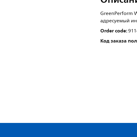
GreenPerform W
адресуемый инт
Order code:
911
Код заказа по