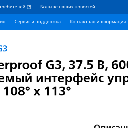
требителей
Больше наших новостей
ния
Сервис и поддержка
Контактная информация
G3
proof G3, 37.5 В, 60
емый интерфейс уп
108° x 113°
Описан