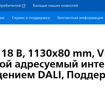
требителей
Больше наших новостей
ния
Сервис и поддержка
Контактная информация
 18 В, 1130x80 mm, V
вой адресуемый инт
ением DALI, Поддерж