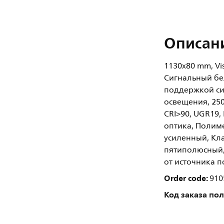
Описан
1130x80 mm, Visi
Сигнальный бел
поддержкой си
освещения, 2500
CRI>90, UGR19
оптика, Полимет
усиленный, Кла
пятиполюсный,
от источника п
Order code:
910
Код заказа по