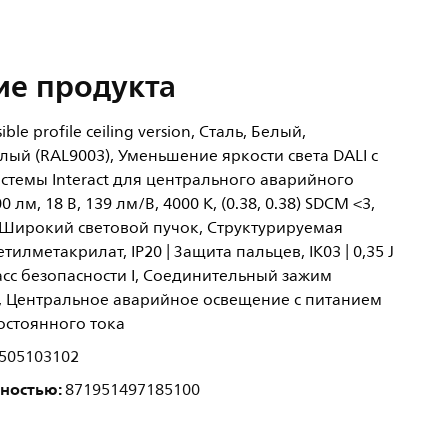
ие продукта
ble profile ceiling version, Сталь, Белый,
ый (RAL9003), Уменьшение яркости света DALI с
стемы Interact для центрального аварийного
 лм, 18 В, 139 лм/В, 4000 K, (0.38, 0.38) SDCM <3,
, Широкий световой пучок, Структурируемая
илметакрилат, IP20 | Защита пальцев, IK03 | 0,35 J
сс безопасности I, Соединительный зажим
 Центральное аварийное освещение с питанием
остоянного тока
505103102
лностью:
871951497185100