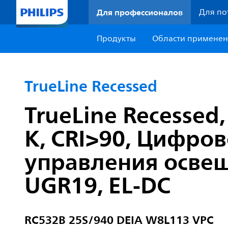
Для профессионалов
Для по
Продукты
Области примене
TrueLine Recessed
TrueLine Recessed,
K, CRI>90, Цифро
управления освещ
UGR19, EL-DC
RC532B 25S/940 DEIA W8L113 VPC