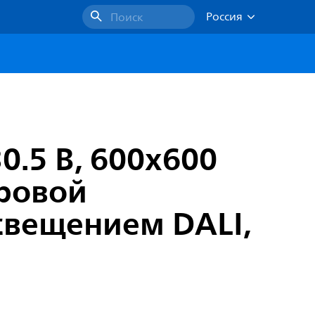
Россия
Поиск
0.5 В, 600x600
фровой
свещением DALI,