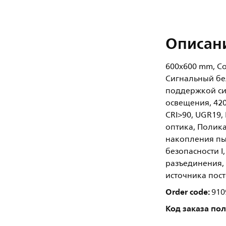
Описан
600x600 mm, Con
Сигнальный бел
поддержкой си
освещения, 4200
CRI>90, UGR19
оптика, Полика
накопления пыли
безопасности I
разъединения,
источника пос
Order code:
910
Код заказа по