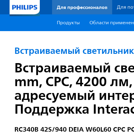
Для профессионалов
Для по
Продукты
Области примене
Встраиваемый светильник 
Встраиваемый свет
mm, CPC, 4200 лм,
адресуемый инте
Поддержка Interac
RC340B 42S/940 DEIA W60L60 CPC P