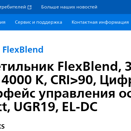
требителей
Больше наших новостей
ния
Сервис и поддержка
Контактная информация
FlexBlend
ильник FlexBlend, 3
 4000 K, CRI>90, Ци
рфейс управления о
t, UGR19, EL-DC
CS