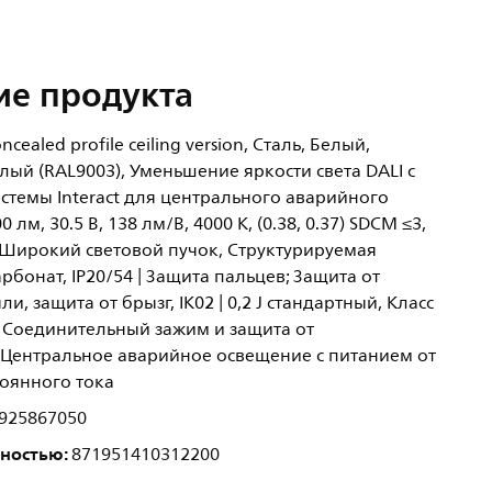
ие продукта
cealed profile ceiling version, Сталь, Белый,
ый (RAL9003), Уменьшение яркости света DALI с
стемы Interact для центрального аварийного
 лм, 30.5 В, 138 лм/В, 4000 K, (0.38, 0.37) SDCM ≤3,
, Широкий световой пучок, Структурируемая
рбонат, IP20/54 | Защита пальцев; Защита от
, защита от брызг, IK02 | 0,2 J стандартный, Класс
, Соединительный зажим и защита от
 Центральное аварийное освещение с питанием от
тоянного тока
925867050
лностью:
871951410312200