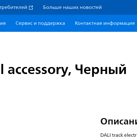
требителей
Больше наших новостей
ния
Сервис и поддержка
Контактная информация
al accessory, Черный
Описан
DALI track elect