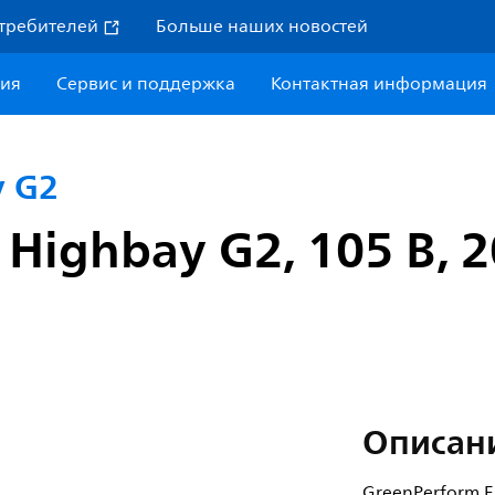
требителей
Больше наших новостей
ния
Сервис и поддержка
Контактная информация
y G2
 Highbay G2, 105 В, 
Описан
GreenPerform El