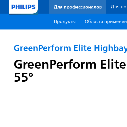
Для профессионалов
Для по
Продукты
Области примене
GreenPerform Elite Highba
GreenPerform Elite
55°