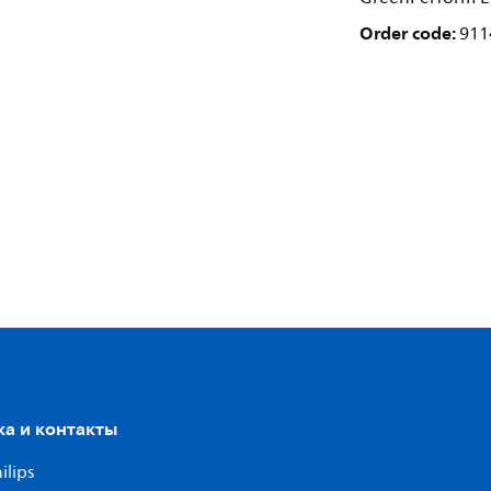
Order code:
911
а и контакты
ilips