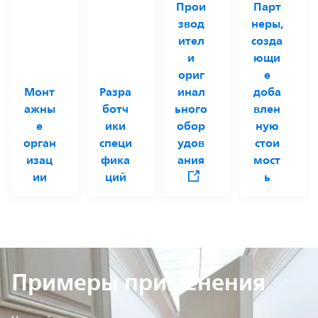
Прои
Парт
звод
неры,
ител
созда
и
ющи
ориг
е
Монт
Разра
инал
доба
ажны
ботч
ьного
влен
е
ики
обор
ную
орган
специ
удов
стои
изац
фика
ания
мост
ии
ций
ь
Примеры применения